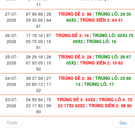
11
27-07-
97 96 88 | 28
TRÚNG ĐỀ 3: 96
|
TRÚNG LÔ: 29 30
2026
29 30 66 | 64
66X2
|
TRÚNG XIÊN 2: 64 41
41
26-07-
17 18 16 | 87
TRÚNG ĐỀ 3: 16
|
TRÚNG LÔ: 05X3 75
2026
05 75 09 | 16
09X2
|
TRÚNG LÔ: 16
51
25-07-
28 29 18 | 28
TRÚNG ĐỀ 3: 28
|
TRÚNG LÔ: 28 67
2026
67 93 05 | 10
05X2
|
TRÚNG XIÊN 2: 10 92
92
24-07-
38 37 39 | 27
TRÚNG ĐỀ 3: 38
|
TRÚNG LÔ: 25 80
2026
25 80 13 | 17
13
|
TRÚNG LÔ: 17
22
23-07-
54 55 94 | 75
TRÚNG ĐỀ 3: 54X2
|
TRÚNG LÔ 4: 75
2026
23 17 82 | 99
23 17X2 82X2
|
TRÚNG XIÊN 2: 99 90
90
Trước
Sau