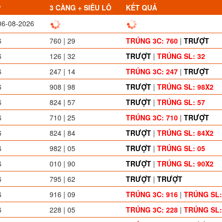
P
3 CÀNG + SIÊU LÔ
KẾT QUẢ
06-08-2026
6
760 | 29
TRÚNG 3C: 760
|
TRƯỢT
6
126 | 32
TRƯỢT
|
TRÚNG SL: 32
6
247 | 14
TRÚNG 3C: 247
|
TRƯỢT
6
908 | 98
TRƯỢT
|
TRÚNG SL: 98X2
6
824 | 57
TRƯỢT
|
TRÚNG SL: 57
6
710 | 25
TRÚNG 3C: 710
|
TRƯỢT
6
824 | 84
TRƯỢT
|
TRÚNG SL: 84X2
6
982 | 05
TRƯỢT
|
TRÚNG SL: 05
6
010 | 90
TRƯỢT
|
TRÚNG SL: 90X2
6
795 | 62
TRƯỢT
|
TRƯỢT
6
916 | 09
TRÚNG 3C: 916
|
TRÚNG SL:
6
228 | 05
TRÚNG 3C: 228
|
TRÚNG SL: