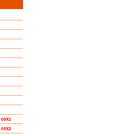
 09X2
 05X2